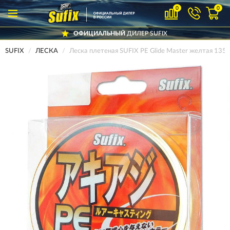
0
0
ОФИЦИАЛЬНЫЙ
ДИЛЕР SUFIX
SUFIX
ЛЕСКА
Леска плетеная SUFIX PE Glide Master желтая 1