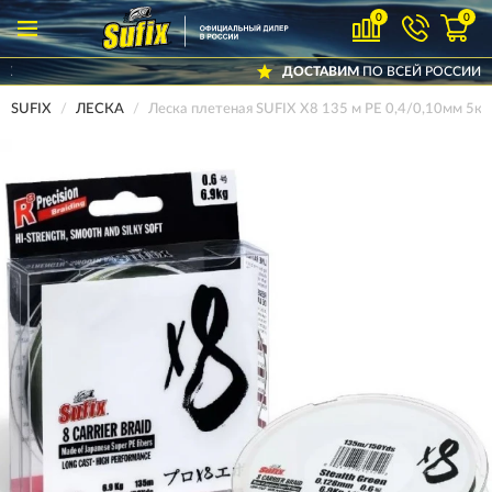
0
0
ДОСТАВИМ
ПО ВСЕЙ РОССИИ
SUFIX
ЛЕСКА
Леска плетеная SUFIX X8 135 м PE 0,4/0,10мм 5к