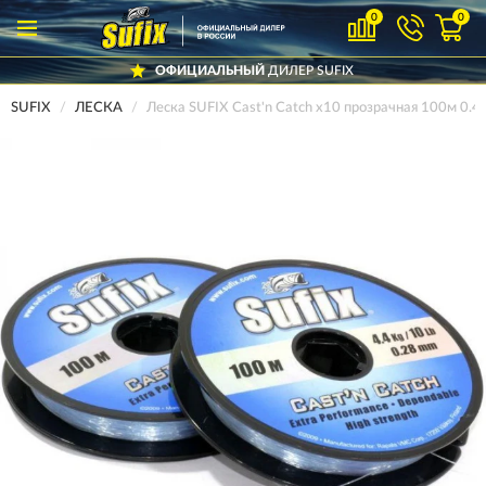
0
0
ОФИЦИАЛЬНЫЙ
ДИЛЕР SUFIX
SUFIX
ЛЕСКА
Леска SUFIX Cast'n Catch x10 прозрачная 100м 0