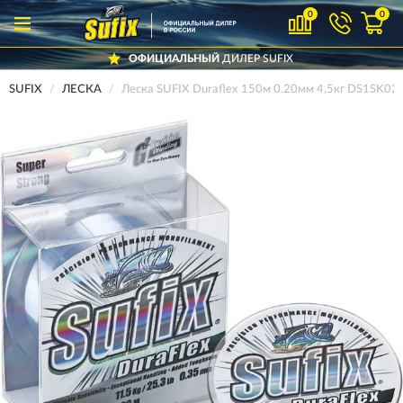
0
0
ОФИЦИАЛЬНЫЙ
ДИЛЕР SUFIX
SUFIX
ЛЕСКА
Леска SUFIX Duraflex 150м 0.20мм 4,5кг DS1SK0