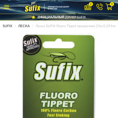
0
0
ОФИЦИАЛЬНЫЙ
ДИЛЕР SUFIX
SUFIX
ЛЕСКА
Леска SUFIX Fluoro Tippet прозрачная 25м 0.295м