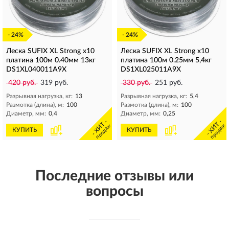
- 24%
- 24%
Леска SUFIX XL Strong x10
Леска SUFIX XL Strong x10
платина 100м 0.40мм 13кг
платина 100м 0.25мм 5,4кг
DS1XL040011A9X
DS1XL025011A9X
420 руб.
319 руб.
330 руб.
251 руб.
Разрывная нагрузка, кг:
13
Разрывная нагрузка, кг:
5,4
Размотка (длина), м:
100
Размотка (длина), м:
100
Диаметр, мм:
0,4
Диаметр, мм:
0,25
- ХИТ -
- ХИТ -
продаж
продаж
КУПИТЬ
КУПИТЬ
Последние отзывы или
вопросы