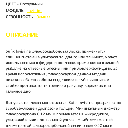
ЦВЕТ
- Прозрачный
МОДЕЛЬ
-
Invisiline
СЕЗОННОСТЬ
-
Зимняя
ОПИСАНИЕ
Sufix Invisiline флюорокарбоновая леска, применяется
спиннингистами в ультралайте, джиге или твичинге, может
использоваться в фидере и поплавке, применяется в зимней
рыбалке на отвесные блесны или при ловле жерлицами. За
время использования, флюорокарбон данной модели,
показал себя способным выдерживать зубы хищника и
стойко противостоять трению о ракушку, коряжник или
галечное дно.
Выпускается леска монофильная Sufix Invisiline прозрачная во
всеобъемлющем диапазоне толщин. Минимальный диаметр
флюорокарбона 0,12 мм и применяется в микроджиге,
ультралайте или поплавочной удочке. Наиболее толстый
диаметр этой флюорокарбоновой лески равен 0,52 мм и