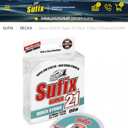
0
0
ОФИЦИАЛЬНЫЙ
ДИЛЕР SUFIX
SUFIX
ЛЕСКА
Леска SUFIX Super 21 Clear 150м 0.25мм DS1MM