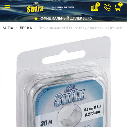
0
0
ОФИЦИАЛЬНЫЙ
ДИЛЕР SUFIX
SUFIX
ЛЕСКА
Леска зимняя SUFIX Ice Magic прозрачная (блисте