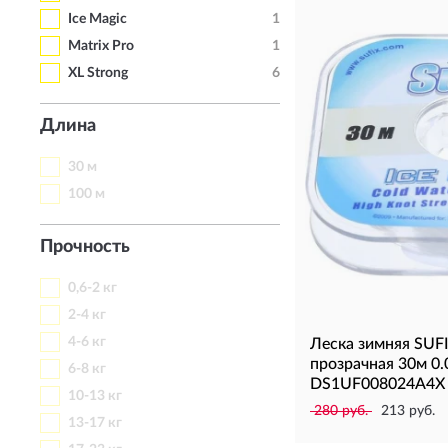
Ice Magic
1
Matrix Pro
1
XL Strong
6
Длина
30 м
100 м
Прочность
0,6-2 кг
2-4 кг
4-6 кг
Леска зимняя SUFI
прозрачная 30м 0.
6-8 кг
DS1UF008024A4X
10-13 кг
280 руб.
213 руб.
13-17 кг