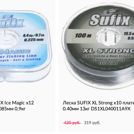
X Ice Magic x12
Леска SUFIX XL Strong x10 пла
085мм 0,9кг
0.40мм 13кг DS1XL040011A9X
420 руб.
319 руб.