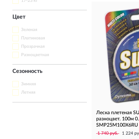
17-23 кг
Цвет
Зеленая
Платиновая
Прозрачная
Разноцветная
Сезонность
Зимняя
Летняя
Леска плетеная SU
разноцвет. 100м 0
SMP25M100X6RU
1 740 руб.
1 224 ру