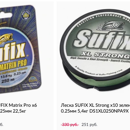
FIX Matrix Pro x6
Леска SUFIX XL Strong x10 зеле
.25мм 22,5кг
0.25мм 5,4кг DS1XL0250NPA9X
б.
330 руб.
251 руб.