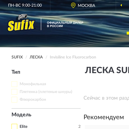
ПН-ВС 9:00-21:00
МОСКВА
SUFIX
ЛЕСКА
Invisiline Ice Fluorocarbon
ЛЕСКА SUF
Тип
Монофильная
Плетенка (плетеные шнуры)
Сейчас в этом раз
Флюрокарбон
Модель
Рекомендуем
Elite
2