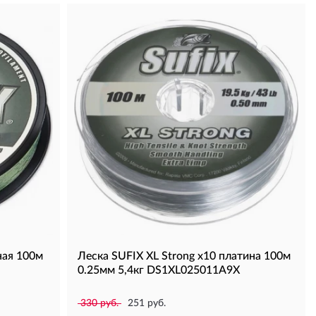
ная 100м
Леска SUFIX XL Strong x10 платина 100м
0.25мм 5,4кг DS1XL025011A9X
330 руб.
251 руб.