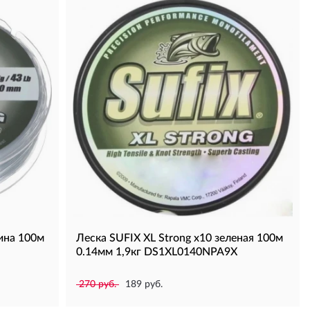
тина 100м
Леска SUFIX XL Strong x10 зеленая 100м
0.14мм 1,9кг DS1XL0140NPA9X
270 руб.
189 руб.